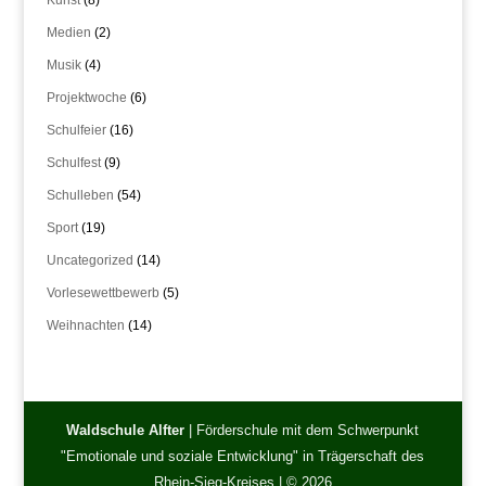
Kunst
(8)
Medien
(2)
Musik
(4)
Projektwoche
(6)
Schulfeier
(16)
Schulfest
(9)
Schulleben
(54)
Sport
(19)
Uncategorized
(14)
Vorlesewettbewerb
(5)
Weihnachten
(14)
Waldschule Alfter
| Förderschule mit dem Schwerpunkt
"Emotionale und soziale Entwicklung" in Trägerschaft des
Rhein-Sieg-Kreises | © 2026