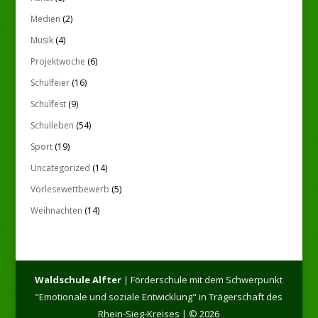
Medien
(2)
Musik
(4)
Projektwoche
(6)
Schulfeier
(16)
Schulfest
(9)
Schulleben
(54)
Sport
(19)
Uncategorized
(14)
Vorlesewettbewerb
(5)
Weihnachten
(14)
Waldschule Alfter
| Förderschule mit dem Schwerpunkt
"Emotionale und soziale Entwicklung" in Trägerschaft des
Rhein-Sieg-Kreises | © 2026