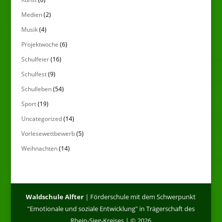
Medien
(2)
Musik
(4)
Projektwoche
(6)
Schulfeier
(16)
Schulfest
(9)
Schulleben
(54)
Sport
(19)
Uncategorized
(14)
Vorlesewettbewerb
(5)
Weihnachten
(14)
Waldschule Alfter
| Förderschule mit dem Schwerpunkt
"Emotionale und soziale Entwicklung" in Trägerschaft des
Rhein-Sieg-Kreises | © 2026