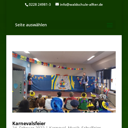
0228 24981-3
info@waldschule-alfter.de
Seite auswählen
Karnevalsfeier
24. Februar 2022
|
Karneval
,
Musik
,
Schulfeier
,