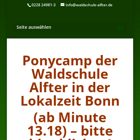
0228 24981-3
info@waldschule-alfter.de
Seite auswählen
Ponycamp der
Waldschule
Alfter in der
Lokalzeit Bonn
(ab Minute
13.18) – bitte