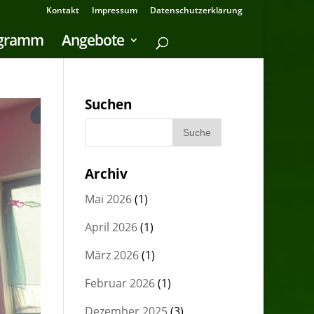
Kontakt
Impressum
Datenschutzerklärung
ogramm
Angebote
Suchen
Archiv
Mai 2026
(1)
April 2026
(1)
März 2026
(1)
Februar 2026
(1)
Dezember 2025
(3)