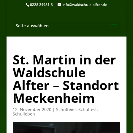
0228 24981-3
info@waldschule-alfter.de
Seite auswählen
St. Martin in der
Waldschule
Alfter – Standort
Meckenheim
12. November 2020
|
Schulfeier
,
Schulfest
,
Schulleben