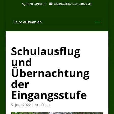
0228 24981-3
info@waldschule-alfter.de
Seite auswählen
Schulausflug
und
Übernachtung
der
Eingangsstufe
5. Juni 2022
|
Ausflüge