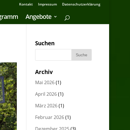
Kontakt
Impressum
Datenschutzerklärung
ogramm
Angebote
Suchen
Archiv
Mai 2026
(1)
April 2026
(1)
März 2026
(1)
Februar 2026
(1)
Dezember 2025
(3)