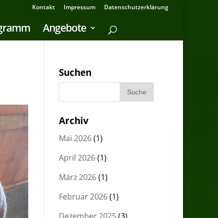
Kontakt
Impressum
Datenschutzerklärung
ogramm
Angebote
Suchen
Archiv
Mai 2026
(1)
April 2026
(1)
März 2026
(1)
Februar 2026
(1)
Dezember 2025
(3)