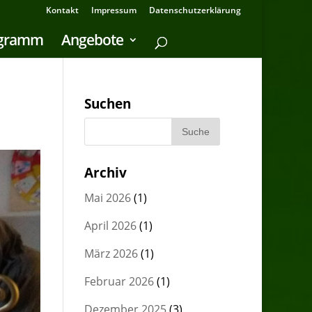
Kontakt
Impressum
Datenschutzerklärung
ogramm
Angebote
Suchen
Archiv
Mai 2026
(1)
April 2026
(1)
März 2026
(1)
Februar 2026
(1)
Dezember 2025
(3)