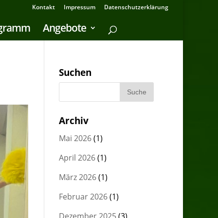
Kontakt
Impressum
Datenschutzerklärung
ogramm
Angebote
Suchen
Archiv
Mai 2026
(1)
April 2026
(1)
März 2026
(1)
Februar 2026
(1)
Dezember 2025
(3)