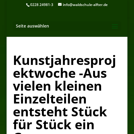
0228 24981-3
info@waldschule-alfter.de
Seite auswählen
Kunstjahresproj
ektwoche -Aus
vielen kleinen
Einzelteilen
entsteht Stück
für Stück ein