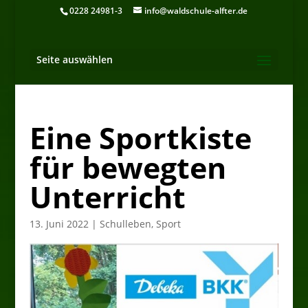
0228 24981-3
info@waldschule-alfter.de
Seite auswählen
Eine Sportkiste
für bewegten
Unterricht
13. Juni 2022
|
Schulleben
,
Sport