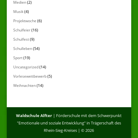
Medien
(2)
Musik
(4)
Projektwoche
(6)
Schulfeier
(16)
Schulfest
(9)
Schulleben
(54)
Sport
(19)
Uncategorized
(14)
Vorlesewettbewerb
(5)
Weihnachten
(14)
Waldschule Alfter
| Förderschule mit dem Schwerpunkt
"Emotionale und soziale Entwicklung" in Trägerschaft des
Rhein-Sieg-Kreises | © 2026