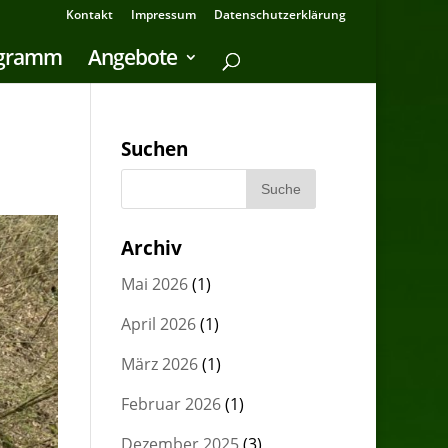
Kontakt
Impressum
Datenschutzerklärung
ogramm
Angebote
Suchen
Archiv
Mai 2026
(1)
April 2026
(1)
März 2026
(1)
Februar 2026
(1)
Dezember 2025
(3)